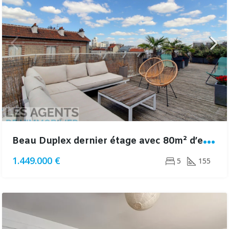
B
eau Duplex dernier étage avec 80m² d’espaces extérieurs
1.449.000 €
5
155