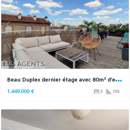
B
eau Duplex dernier étage avec 80m² d’espaces extérieurs
1.449.000 €
5
155