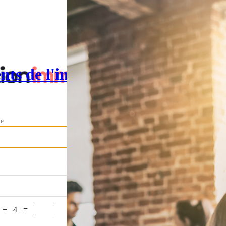
nts de l'immobilier
ue
 + 4 =