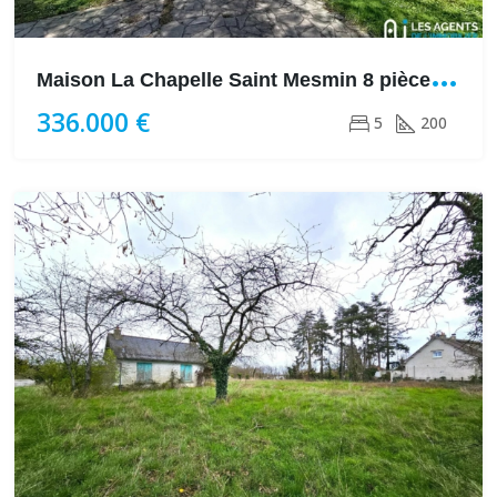
M
aison La Chapelle Saint Mesmin 8 pièce(s) 200 m2
336.000 €
5
200