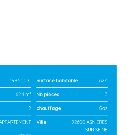
199.500 €
Surface habitable
62.4
62.4 m²
Nb pièces
3
2
chauffage
Gaz
APPARTEMENT
Ville
92600 ASNIERES
SUR SEINE