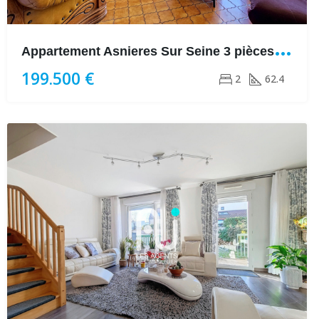
A
ppartement Asnieres Sur Seine 3 pièces 62.40 m²
199.500 €
2
62.4