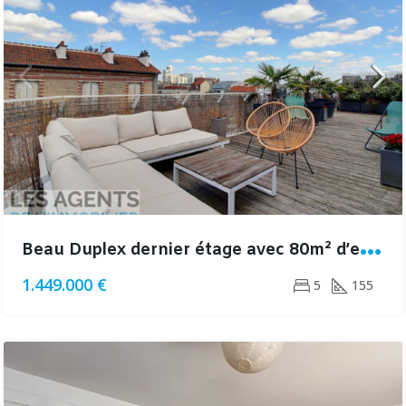
B
eau Duplex dernier étage avec 80m² d’espaces extérieurs
1.449.000 €
5
155