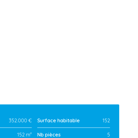
352.000 €
Surface habitable
152
152 m²
Nb pièces
5