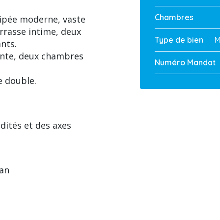
Chambres
uipée moderne, vaste
rrasse intime, deux
Type de bien
M
nts.
ente, deux chambres
Numéro Mandat
e double.
ités et des axes
/an