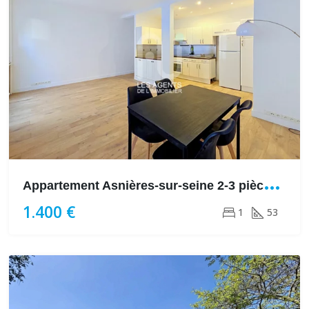
A
ppartement Asnières-sur-seine 2-3 pièce(s) 53 m2 + 13m²
1.400 €
1
53