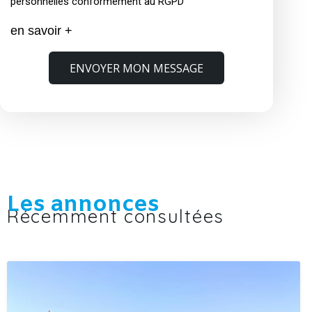
personnelles conformément au RGPD
en savoir +
ENVOYER MON MESSAGE
Les annonces
Récemment consultées