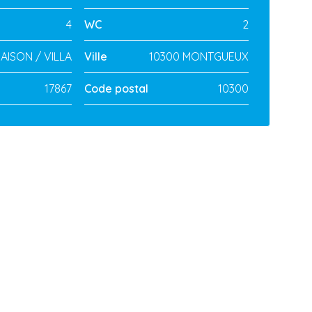
4
WC
2
AISON / VILLA
Ville
10300 MONTGUEUX
17867
Code postal
10300