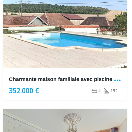
C
harmante maison familiale avec piscine et jardin-152 m²
352.000 €
4
152