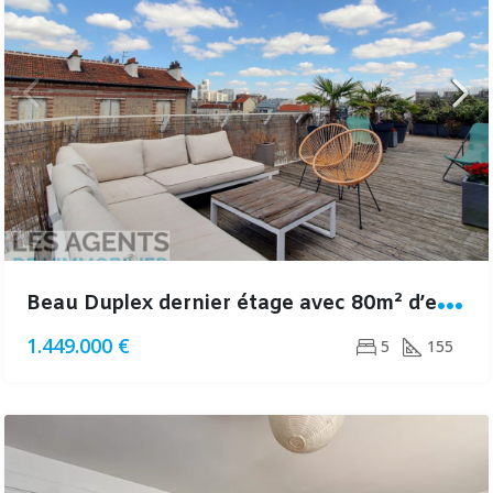
B
eau Duplex dernier étage avec 80m² d’espaces extérieurs
1.449.000 €
5
155