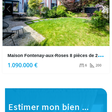
M
aison Fontenay-aux-Roses 8 pièces de 200m² avec jardin
1.090.000 €
6
200
Estimer mon bien ...