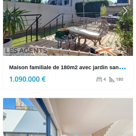
M
aison familiale de 180m2 avec jardin sans vis à vis à Montesson
1.090.000 €
4
180