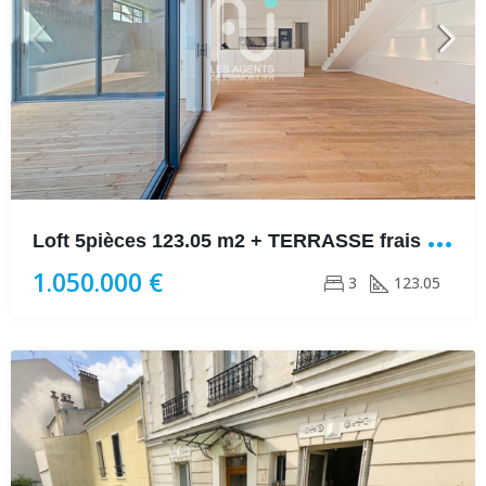
L
oft 5pièces 123.05 m2 + TERRASSE frais de notaire réduits
1.050.000 €
3
123.05