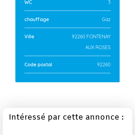
WC
3
chauffage
Gaz
Ville
92260 FONTENAY
AUX ROSES
Code postal
92260
Intéressé par cette annonce :