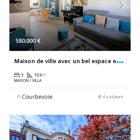
580.000 €
M
aison de ville avec un bel espace extérieur – Centre-ville Fontenay-aux-Roses Proche RER B
3
103
m²
MAISON / VILLA
Courbevoie
il y a4 jours