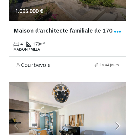
1.095.000 €
M
aison d’architecte familiale de 170 m² avec jardin, terrasses et double garage dans un quartier résidentiel recherché
4
170
m²
MAISON / VILLA
Courbevoie
il y a4 jours