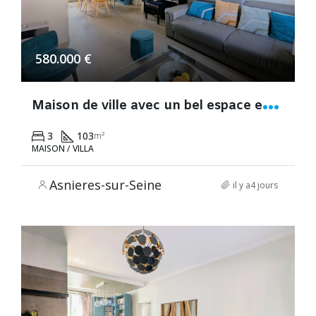
580.000 €
M
aison de ville avec un bel espace extérieur – Centre-ville Fontenay-aux-Roses Proche RER B
3
103
m²
MAISON / VILLA
Asnieres-sur-Seine
il y a4 jours