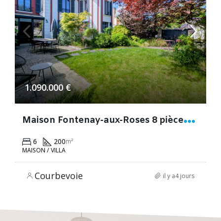
1.090.000 €
M
aison Fontenay-aux-Roses 8 pièces de 200m² avec jardin
6
200
m²
MAISON / VILLA
Courbevoie
il y a4 jours