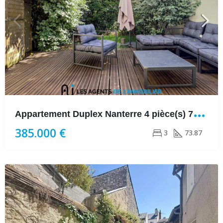
A
ppartement Duplex Nanterre 4 pièce(s) 73.87 m2
385.000 €
3
73.87