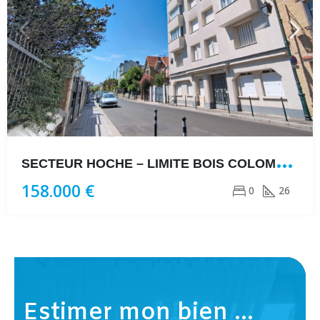
S
ECTEUR HOCHE – LIMITE BOIS COLOMBES
158.000 €
0
26
Estimer mon bien ...