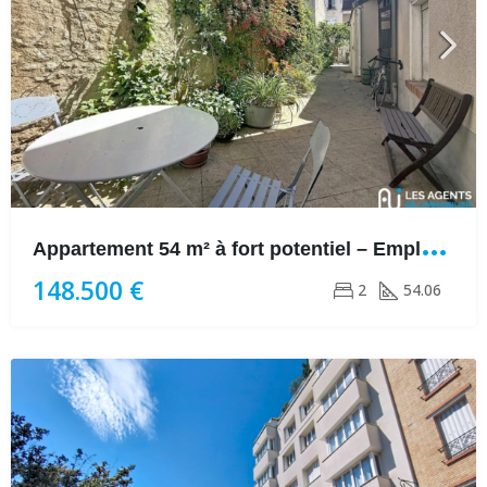
A
ppartement 54 m² à fort potentiel – Emplacement idéal face à la
148.500 €
2
54.06