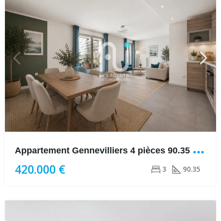
A
ppartement Gennevilliers 4 pièces 90.35 m2 + TERASSE DE 28M2 + BALCON + Cave +PARKING en suss
420.000 €
3
90.35