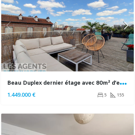
B
eau Duplex dernier étage avec 80m² d’espaces extérieurs
1.449.000 €
5
155