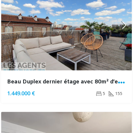
B
eau Duplex dernier étage avec 80m² d’espaces extérieurs
1.449.000 €
5
155