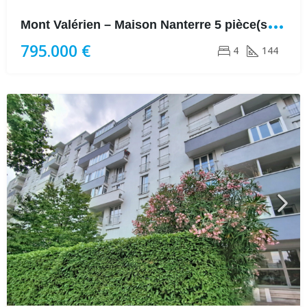
M
ont Valérien – Maison Nanterre 5 pièce(s) 144 m2
795.000 €
4
144