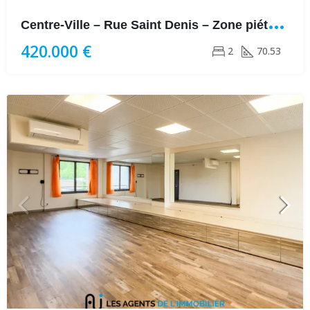
C
entre-Ville – Rue Saint Denis – Zone piétonne
420.000 €
2
70.53