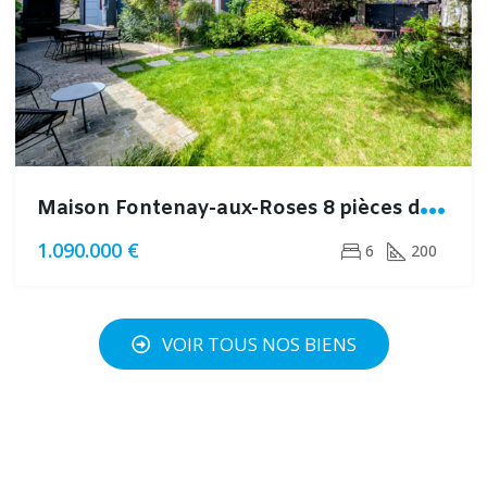
M
aison Fontenay-aux-Roses 8 pièces de 200m² avec jardin
1.090.000 €
6
200
VOIR TOUS NOS BIENS