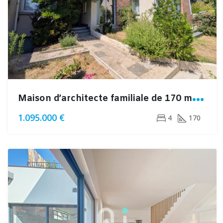
M
aison d’architecte familiale de 170 m² avec jardin, terrasses et double garage dans un quartier résidentiel recherché
1.095.000 €
4
170