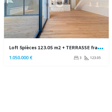
L
oft 5pièces 123.05 m2 + TERRASSE frais de notaire réduits
1.050.000 €
3
123.05