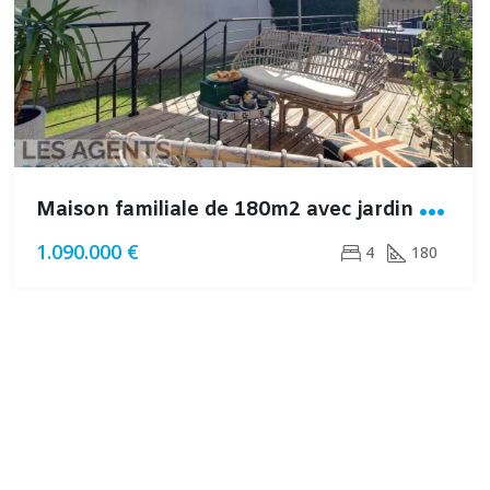
M
aison familiale de 180m2 avec jardin sans vis à vis à Montesson
1.090.000 €
4
180