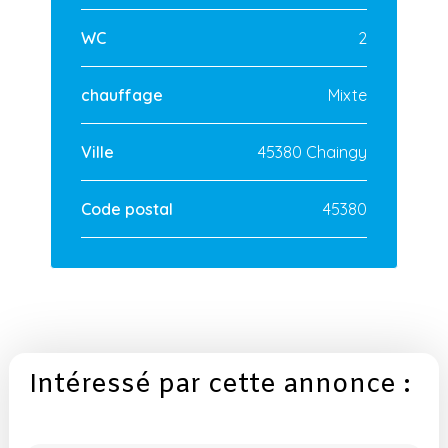
WC
2
chauffage
Mixte
Ville
45380 Chaingy
Code postal
45380
Intéressé par cette annonce :