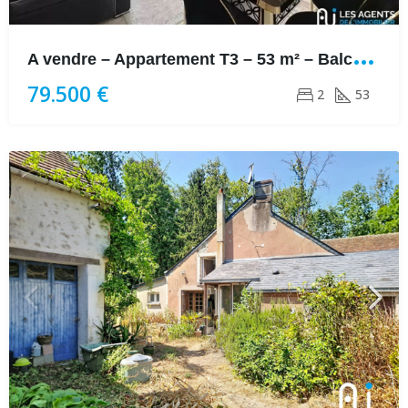
A
vendre – Appartement T3 – 53 m² – Balcon – Parking – Cave
79.500 €
2
53