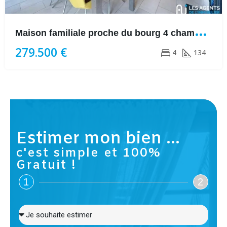
M
aison familiale proche du bourg 4 chambres
279.500 €
4
134
Estimer mon bien ...
c'est simple et 100%
Gratuit !
1
2