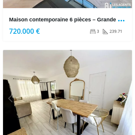
M
aison contemporaine 6 pièces – Grande pièce de vie 86 m² – Terr
720.000 €
3
239.71