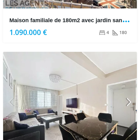
M
aison familiale de 180m2 avec jardin sans vis à vis à Montesson
1.090.000 €
4
180