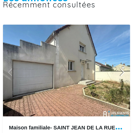
Récemment consultées
M
aison familiale- SAINT JEAN DE LA RUELLE