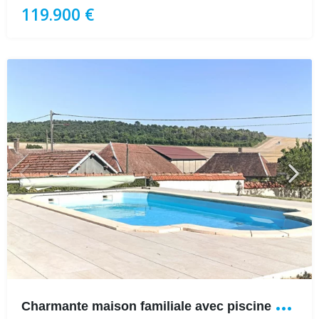
119.900 €
C
harmante maison familiale avec piscine et jardin-152 m²