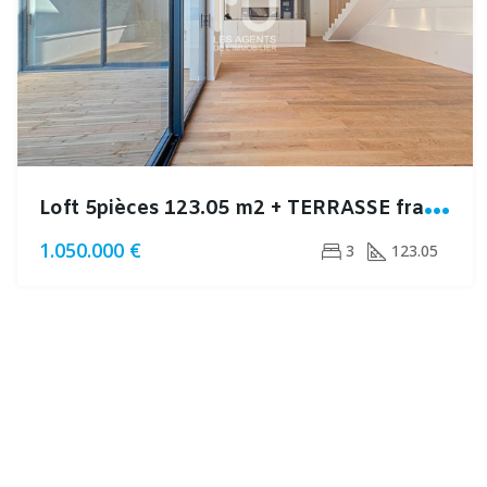
L
oft 5pièces 123.05 m2 + TERRASSE frais de notaire réduits
1.050.000 €
3
123.05