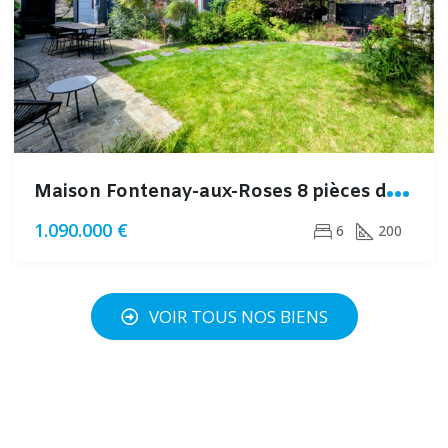
M
aison Fontenay-aux-Roses 8 pièces de 200m² avec jardin
1.090.000 €
6
200
VOIR TOUS NOS BIENS