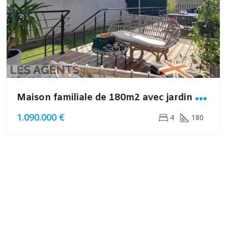
M
aison familiale de 180m2 avec jardin sans vis à vis à Montesson
1.090.000 €
4
180