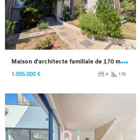
M
aison d’architecte familiale de 170 m² avec jardin, terrasses et double garage dans un quartier résidentiel recherché
1.095.000 €
4
170