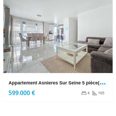
A
ppartement Asnieres Sur Seine 5 pièce(s) 105 m²
599.000 €
4
105