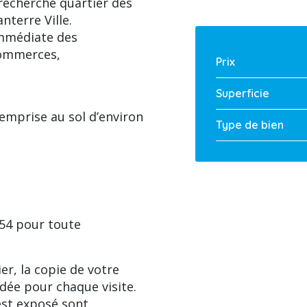
 recherché quartier des
nterre Ville.
immédiate des
commerces,
Prix
Superficie
emprise au sol d’environ
Type de bien
54 pour toute
ier, la copie de votre
dée pour chaque visite.
est exposé sont