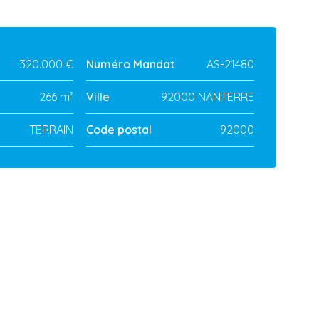
320.000 €
Numéro Mandat
AS-21480
266 m²
Ville
92000 NANTERRE
TERRAIN
Code postal
92000