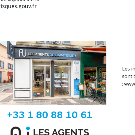
isques.gouv.fr
Les i
sont 
: www
+33 1 80 88 10 61