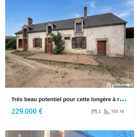
T
rès beau potentiel pour cette longère à réhabiliter !
229.000 €
2
105.16