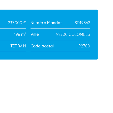
237.000 €
Numéro Mandat
SD19862
198 m²
Ville
92700 COLOMBES
TERRAIN
Code postal
92700