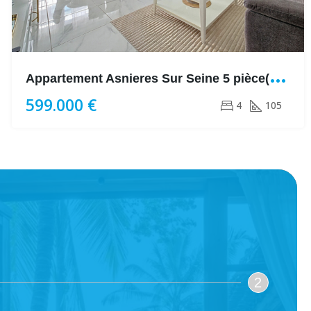
A
ppartement Asnieres Sur Seine 5 pièce(s) 105 m²
599.000 €
4
105
2