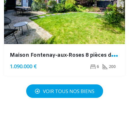
M
aison Fontenay-aux-Roses 8 pièces de 200m² avec jardin
1.090.000 €
6
200
VOIR TOUS NOS BIENS