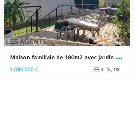
M
aison familiale de 180m2 avec jardin sans vis à vis à Montesson
1.090.000 €
4
180