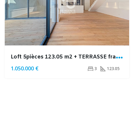
L
oft 5pièces 123.05 m2 + TERRASSE frais de notaire réduits
1.050.000 €
3
123.05