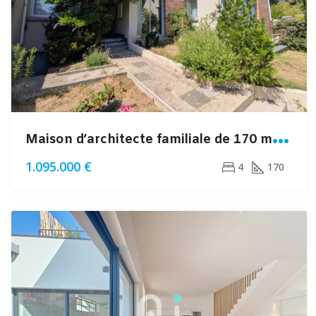
M
aison d’architecte familiale de 170 m² avec jardin, terrasses et double garage dans un quartier résidentiel recherché
1.095.000 €
4
170