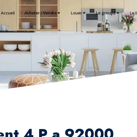
Accueil
Acheter / Vendre
Louer
Le groupe
Le 
ent 4 P a 92000