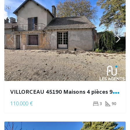
V
ILLORCEAU 45190 Maisons 4 pièces 90 m2 à rénover
110.000 €
3
90