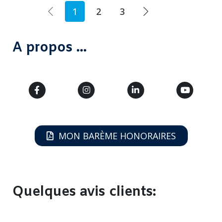
1
2
3
A propos ...
MON BARÈME HONORAIRES
Quelques avis clients: