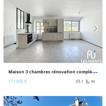
M
aison 3 chambres rénovation complète 2024
171.000 €
3
88