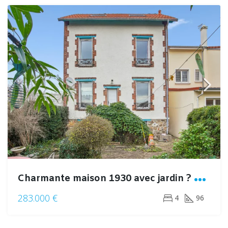
C
harmante maison 1930 avec jardin ? Pierrefitte-sur-Seine
283.000 €
4
96