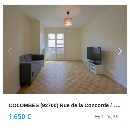
C
OLOMBES (92700) Rue de la Concorde / Proximité immédiate Rue Saint-Denis
1.650 €
1
58