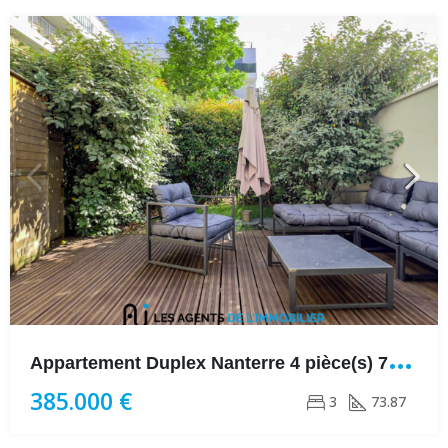
A
ppartement Duplex Nanterre 4 pièce(s) 73.87 m2
385.000 €
3
73.87