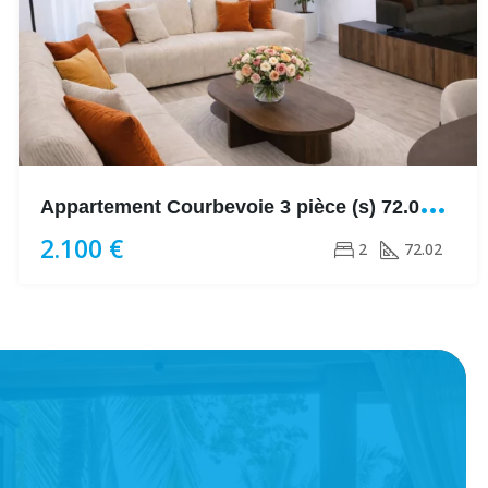
A
ppartement Courbevoie 3 pièce (s) 72.02m + Balcon
2.100 €
2
72.02