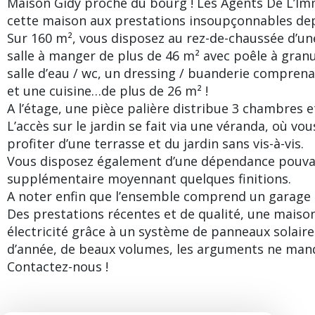
Maison Gidy proche du bourg ! Les Agents De L’Im
cette maison aux prestations insoupçonnables depu
Sur 160 m², vous disposez au rez-de-chaussée d’une
salle à manger de plus de 46 m² avec poêle à gran
salle d’eau / wc, un dressing / buanderie compren
et une cuisine…de plus de 26 m² !
A l’étage, une pièce palière distribue 3 chambres et
L’accès sur le jardin se fait via une véranda, où vo
profiter d’une terrasse et du jardin sans vis-à-vis.
Vous disposez également d’une dépendance pouvant
supplémentaire moyennant quelques finitions.
A noter enfin que l’ensemble comprend un garage
Des prestations récentes et de qualité, une mais
électricité grâce à un système de panneaux solaire
d’année, de beaux volumes, les arguments ne man
Contactez-nous !