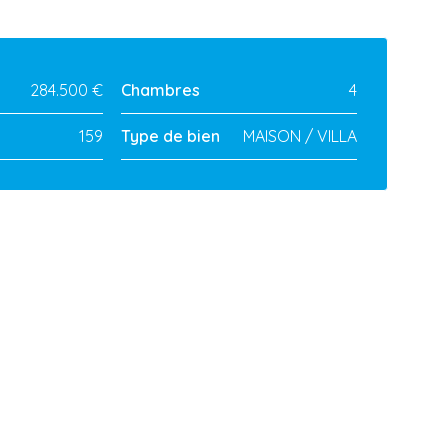
284.500 €
Chambres
4
159
Type de bien
MAISON / VILLA