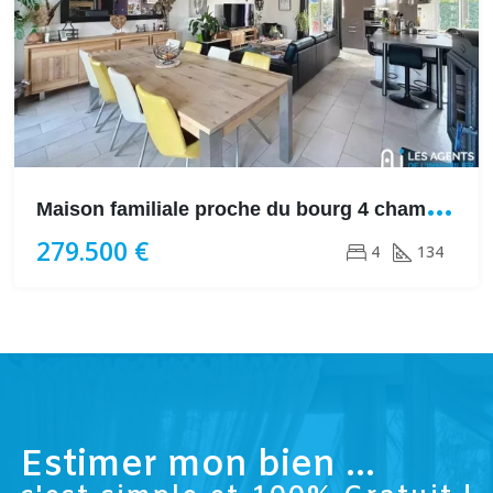
M
aison familiale proche du bourg 4 chambres
279.500 €
4
134
Estimer mon bien ...