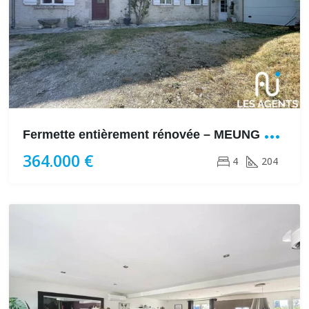
F
ermette entièrement rénovée – MEUNG SUR LOIRE (45130)
364.000 €
4
204